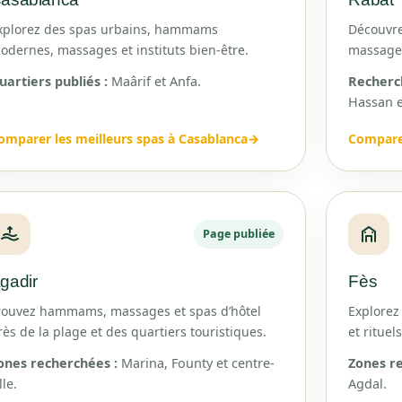
xplorez des spas urbains, hammams
Découvre
odernes, massages et instituts bien-être.
massages
uartiers publiés :
Maârif et Anfa.
Recherch
Hassan et
omparer les meilleurs spas à Casablanca
→
Comparer
Page publiée
gadir
Fès
rouvez hammams, massages et spas d’hôtel
Explorez
rès de la plage et des quartiers touristiques.
et ritue
ones recherchées :
Marina, Founty et centre-
Zones r
lle.
Agdal.