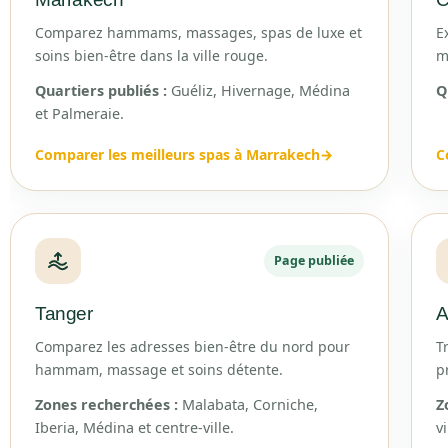
Comparez hammams, massages, spas de luxe et
E
soins bien-être dans la ville rouge.
m
Quartiers publiés :
Guéliz, Hivernage, Médina
Q
et Palmeraie.
Comparer les meilleurs spas à Marrakech
→
C
Page publiée
Tanger
A
Comparez les adresses bien-être du nord pour
T
hammam, massage et soins détente.
p
Zones recherchées :
Malabata, Corniche,
Z
Iberia, Médina et centre-ville.
vi