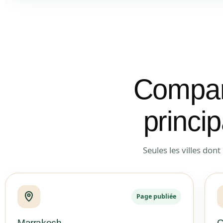
Compare
princi
Seules les villes don
Page publiée
Marrakech
C