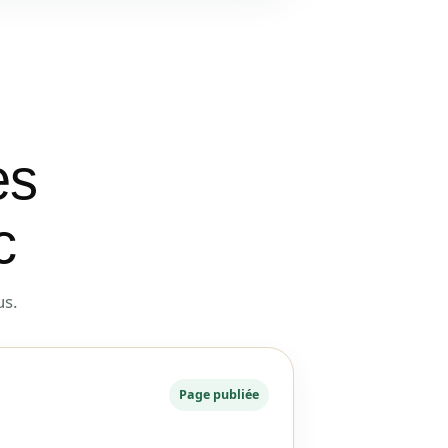
es
c
us.
Page publiée