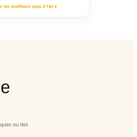
 les meilleurs spas à Fès
→
ne
iques ou des