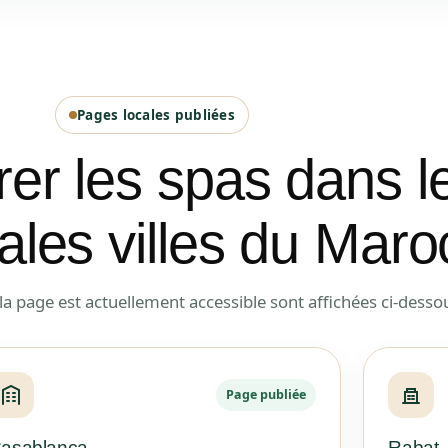
Pages locales publiées
r les spas dans l
pales villes du Maro
t la page est actuellement accessible sont affichées ci-desso
Page publiée
asablanca
Rabat