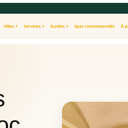
Villes
Services
Guides
Spas recommandés
À p
s
oc